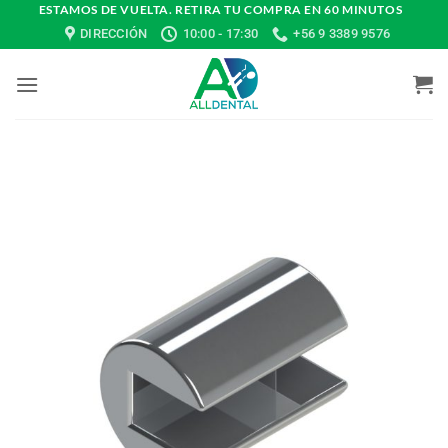
Saltar
ESTAMOS DE VUELTA. RETIRA TU COMPRA EN 60 MINUTOS
DIRECCIÓN
10:00 - 17:30
+56 9 3389 9576
al
contenido