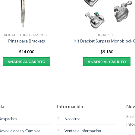
ALICATES E INSTRUMENTOS
BRACKETS
Pinza para Brackets
Kit Bracket Surpass Monoblock 
$
14.000
$
9.180
AÑADIR AL CARRITO
AÑADIR AL CARRITO
da
Información
New
Susc
Despachos
Nosotros
info
Devoluciones y Cambios
Ventas e Información