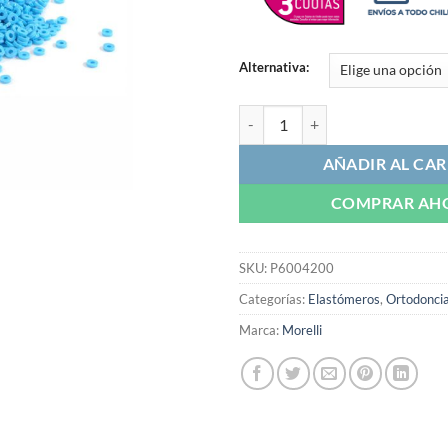
$4.
hast
$6.
Alternativa:
Separaciones Elásticas Azul | Mor
AÑADIR AL CAR
COMPRAR AH
SKU:
P6004200
Categorías:
Elastómeros
,
Ortodonci
Marca:
Morelli