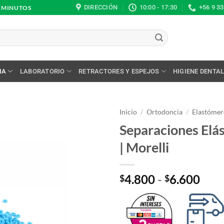
DIRECCIÓN
10:00 - 17:30
+56 9 3
0 MINUTOS
IA
LABORATORIO
RETRACTORES Y ESPEJOS
HIGIENE DENTA
Inicio
/
Ortodoncia
/
Elastómer
Separaciones Elás
| Morelli
Ran
4.800
-
6.600
$
$
de
prec
des