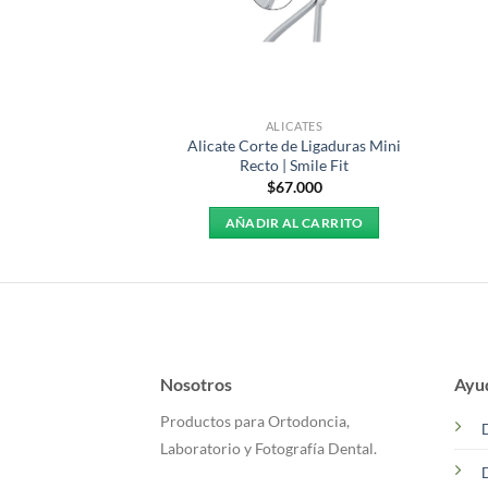
 ALAMBRES
ALICATES
r Arcos | Caran d’
Alicate Corte de Ligaduras Mini
che
Recto | Smile Fit
.200
$
67.000
AR OPCIONES
AÑADIR AL CARRITO
Este
producto
tiene
múltiples
variantes.
Las
Nosotros
Ayu
opciones
Productos para Ortodoncia,
se
Laboratorio y Fotografía Dental.
pueden
elegir