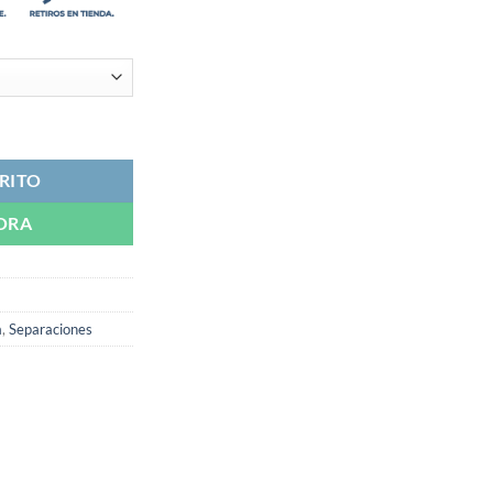
800
a
600
elli cantidad
RITO
ORA
a
,
Separaciones