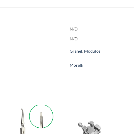
N/D
N/D
Granel
,
Módulos
Morelli
S