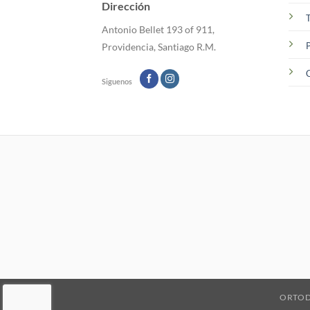
Dirección
en
T
la
Antonio Bellet 193 of 911,
página
P
Providencia, Santiago R.M.
de
producto
C
Siguenos
ORTO