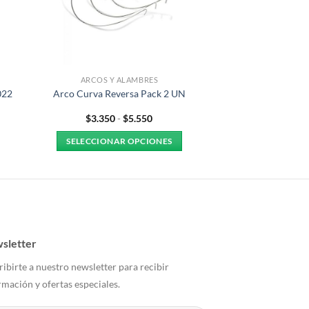
ARCOS Y ALAMBRES
022
Arco Curva Reversa Pack 2 UN
Rango
$
3.350
-
$
5.550
de
precios:
SELECCIONAR OPCIONES
desde
$3.350
Este
hasta
producto
$5.550
tiene
múltiples
variantes.
Las
sletter
opciones
ribirte a nuestro newsletter para recibir
se
rmación y ofertas especiales.
pueden
elegir