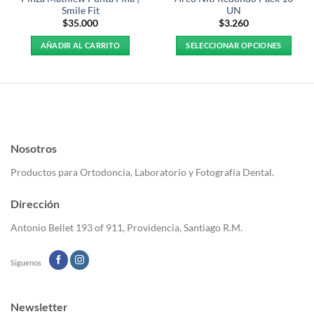
Smile Fit
UN
$
35.000
$
3.260
AÑADIR AL CARRITO
SELECCIONAR OPCIONES
Este
producto
tiene
múltiples
variantes.
Las
Nosotros
opciones
se
Productos para Ortodoncia, Laboratorio y Fotografía Dental.
pueden
elegir
Dirección
en
la
Antonio Bellet 193 of 911, Providencia, Santiago R.M.
página
de
Siguenos
producto
Newsletter