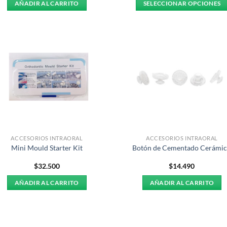
AÑADIR AL CARRITO
SELECCIONAR OPCIONES
desde
$5.35
Este
hasta
producto
$6.70
tiene
múltiples
variantes.
Las
opciones
se
pueden
elegir
en
ACCESORIOS INTRAORAL
ACCESORIOS INTRAORAL
la
Mini Mould Starter Kit
Botón de Cementado Cerámi
página
$
32.500
$
14.490
de
producto
AÑADIR AL CARRITO
AÑADIR AL CARRITO