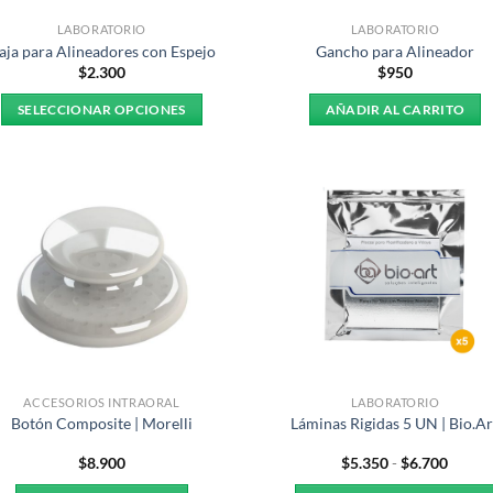
LABORATORIO
LABORATORIO
aja para Alineadores con Espejo
Gancho para Alineador
$
2.300
$
950
SELECCIONAR OPCIONES
AÑADIR AL CARRITO
Este
producto
tiene
múltiples
variantes.
Las
opciones
se
pueden
elegir
en
ACCESORIOS INTRAORAL
LABORATORIO
la
Botón Composite | Morelli
Láminas Rigidas 5 UN | Bio.Ar
página
Rango
$
8.900
$
5.350
-
$
6.700
de
de
producto
precio