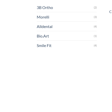
3B Ortho
(2)
C
Morelli
(3)
Alldental
(4)
Bio.Art
(1)
Smile Fit
(4)