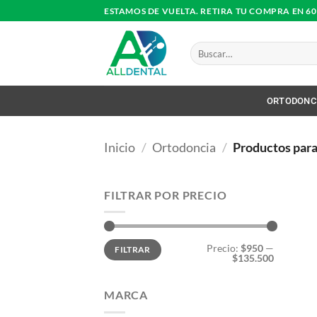
Saltar
ESTAMOS DE VUELTA. RETIRA TU COMPRA EN 6
al
contenido
Buscar
por:
ORTODONC
Inicio
/
Ortodoncia
/
Productos para
FILTRAR POR PRECIO
Precio
Precio
Precio:
$950
—
FILTRAR
mínimo
máximo
$135.500
MARCA