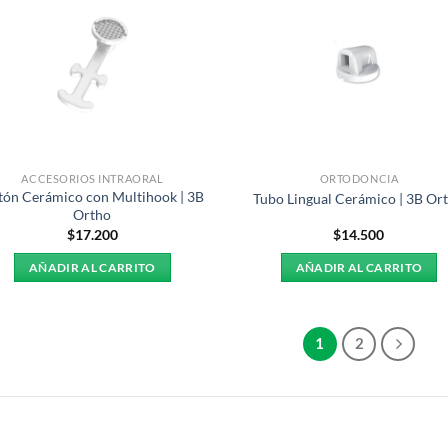
ACCESORIOS INTRAORAL
ORTODONCIA
tón Cerámico con Multihook | 3B
Tubo Lingual Cerámico | 3B Or
Ortho
$
17.200
$
14.500
AÑADIR AL CARRITO
AÑADIR AL CARRITO
1
2