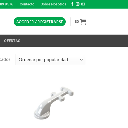
389 9576
Contacto
Sobre Nosotros
ACCEDER / REGISTRARSE
$
0
L
OFERTAS
Ordenado
tados
por
popularidad