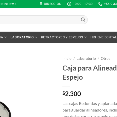
DIRECCIÓN
10:00 - 17:30
+56 9 3
0 MINUTOS
IA
LABORATORIO
RETRACTORES Y ESPEJOS
HIGIENE DENTA
Inicio
/
Laboratorio
/
Otros
Caja para Alinea
Espejo
2.300
$
Las cajas Redondas y aplanada
para guardar alineadores, incl
una de las caras un espejo para