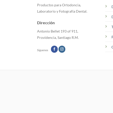
opciones
Productos para Ortodoncia,
se
Laboratorio y Fotografía Dental.
pueden
elegir
Dirección
en
T
la
Antonio Bellet 193 of 911,
página
P
Providencia, Santiago R.M.
de
producto
C
Siguenos