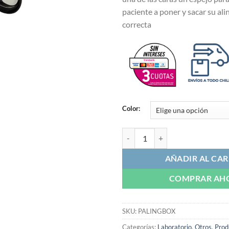
paciente a poner y sacar su al
correcta
Color:
Caja para Alineadores con Espejo
AÑADIR AL CAR
COMPRAR AH
SKU:
PALINGBOX
Categorías:
Laboratorio
,
Otros
,
Prod