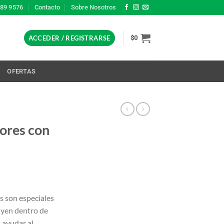
389 9576
Contacto
Sobre Nosotros
ACCEDER / REGISTRARSE
$
0
L
OFERTAS
dores con
s son especiales
uyen dentro de
 ayudar al