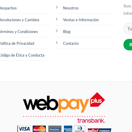
opciones
Susc
se
Despachos
Nosotros
info
pueden
Devoluciones y Cambios
Ventas e Información
elegir
en
érminos y Condiciones
Blog
la
página
olítica de Privacidad
Contacto
de
producto
ódigo de Ética y Conducta