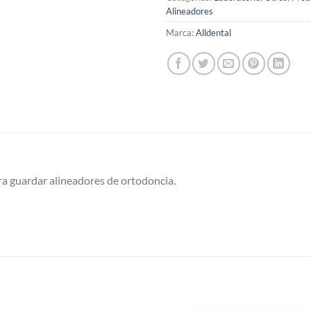
Alineadores
Marca:
Alldental
ra guardar alineadores de ortodoncia.
S