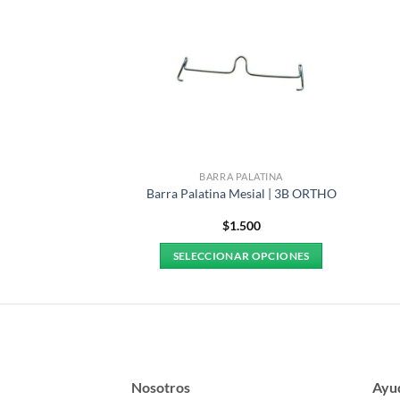
RATORIO
BARRA PALATINA
ta Rollo | Morelli
Barra Palatina Mesial | 3B ORTHO
5.000
$
1.500
AL CARRITO
SELECCIONAR OPCIONES
Este
producto
tiene
múltiples
variantes.
Las
Nosotros
Ayu