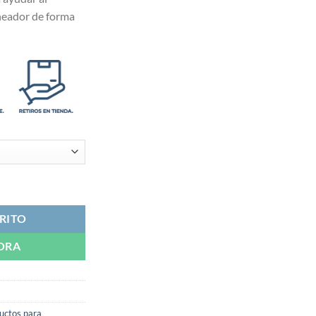
ineador de forma
 cantidad
RITO
ORA
uctos para