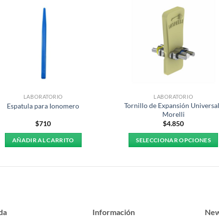
LABORATORIO
LABORATORIO
Tornillo de Expansión Universal
Espatula para Ionomero
Morelli
$
710
$
4.850
AÑADIR AL CARRITO
SELECCIONAR OPCIONES
Este
producto
tiene
múltiples
variantes.
Las
da
Información
New