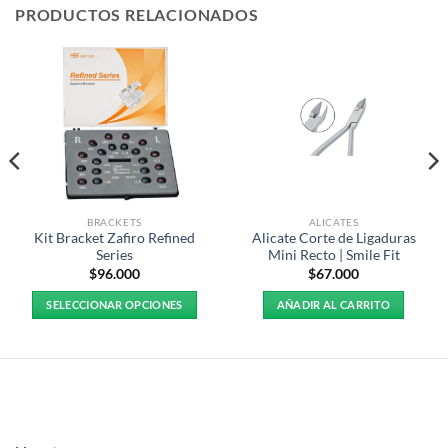
PRODUCTOS RELACIONADOS
BRACKETS
ALICATES
Kit Bracket Zafiro Refined
Alicate Corte de Ligaduras
Series
Mini Recto | Smile Fit
$
96.000
$
67.000
SELECCIONAR OPCIONES
AÑADIR AL CARRITO
Este
producto
tiene
múltiples
variantes.
Las