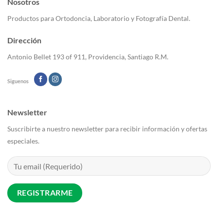
Nosotros
opciones
se
Productos para Ortodoncia, Laboratorio y Fotografía Dental.
pueden
elegir
Dirección
en
la
Antonio Bellet 193 of 911, Providencia, Santiago R.M.
página
de
Siguenos
producto
Newsletter
Suscribirte a nuestro newsletter para recibir información y ofertas
especiales.