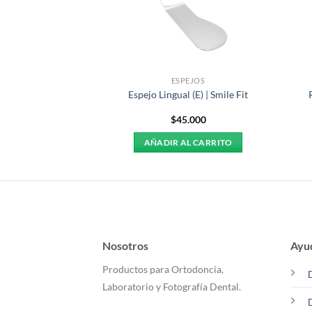
PEJOS
ESPEJOS
 Oclusal Adulto |
Espejo Lingual (E) | Smile Fit
le Fit
8.450
$
45.000
AL CARRITO
AÑADIR AL CARRITO
Nosotros
Ayu
Productos para Ortodoncia,
Laboratorio y Fotografía Dental.