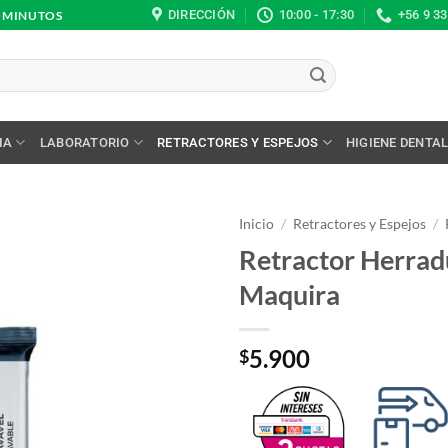
DIRECCIÓN
10:00 - 17:30
+56 9 3
0 MINUTOS
IA
LABORATORIO
RETRACTORES Y ESPEJOS
HIGIENE DENTA
Inicio
/
Retractores y Espejos
/
Retractor Herrad
Maquira
5.900
$