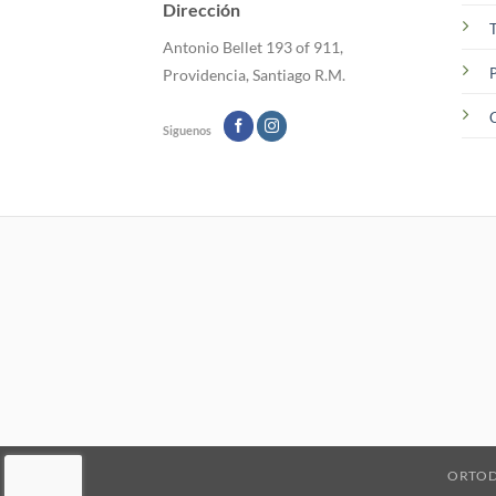
Dirección
T
Antonio Bellet 193 of 911,
P
Providencia, Santiago R.M.
C
Siguenos
ORTO