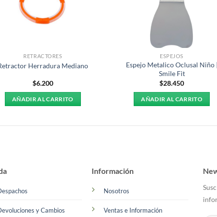
RETRACTORES
ESPEJOS
Espejo Metalico Oclusal Niño 
Retractor Herradura Mediano
Smile Fit
$
6.200
$
28.450
AÑADIR AL CARRITO
AÑADIR AL CARRITO
da
Información
New
Susc
Despachos
Nosotros
info
Devoluciones y Cambios
Ventas e Información