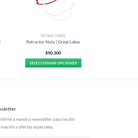
RETRACTORES
|
Retractor Nola | Great Lakes
$
90.300
SELECCIONAR OPCIONES
Este
producto
tiene
múltiples
variantes.
Las
sletter
opciones
ribirte a nuestro newsletter para recibir
se
rmación y ofertas especiales.
pueden
elegir