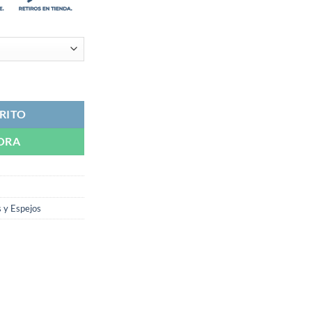
ntidad
RITO
ORA
 y Espejos