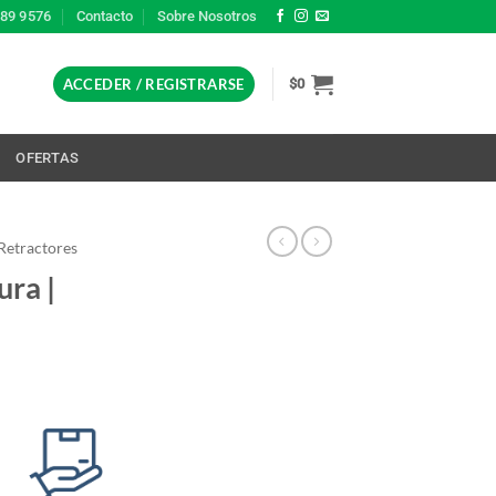
389 9576
Contacto
Sobre Nosotros
ACCEDER / REGISTRARSE
$
0
L
OFERTAS
Retractores
ura |