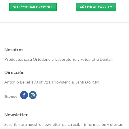
SELECCIONAR OPCIONES
AÑADIR AL CARRITO
Este
producto
tiene
múltiples
variantes.
Las
Nosotros
opciones
se
Productos para Ortodoncia, Laboratorio y Fotografía Dental.
pueden
elegir
Dirección
en
la
Antonio Bellet 193 of 911, Providencia, Santiago R.M.
página
de
Siguenos
producto
Newsletter
Suscribirte a nuestro newsletter para recibir información y ofertas