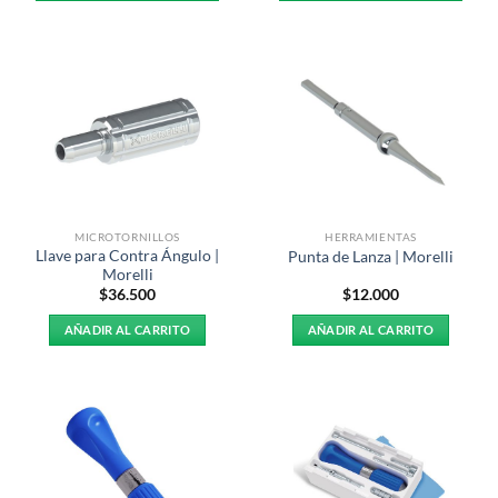
Este
Este
producto
producto
tiene
tiene
múltiples
múltiples
variantes.
variantes.
Las
Las
opciones
opciones
se
se
pueden
pueden
elegir
elegir
MICROTORNILLOS
HERRAMIENTAS
en
en
Llave para Contra Ángulo |
Punta de Lanza | Morelli
la
la
Morelli
página
página
$
36.500
$
12.000
de
de
AÑADIR AL CARRITO
AÑADIR AL CARRITO
producto
producto