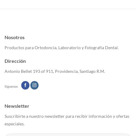
variantes.
Las
opciones
se
pueden
elegir
Nosotros
en
Productos para Ortodoncia, Laboratorio y Fotografía Dental.
la
página
de
Dirección
producto
Antonio Bellet 193 of 911, Providencia, Santiago R.M.
Siguenos
Newsletter
Suscribirte a nuestro newsletter para recibir información y ofertas
especiales.