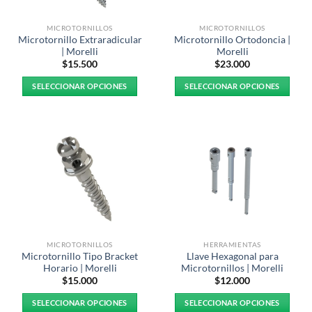
MICROTORNILLOS
MICROTORNILLOS
Microtornillo Extraradicular
Microtornillo Ortodoncia |
| Morelli
Morelli
$
15.500
$
23.000
SELECCIONAR OPCIONES
SELECCIONAR OPCIONES
Este
Este
producto
producto
tiene
tiene
múltiples
múltiples
variantes.
variantes.
Las
Las
opciones
opciones
se
se
pueden
pueden
elegir
elegir
MICROTORNILLOS
HERRAMIENTAS
en
en
Microtornillo Tipo Bracket
Llave Hexagonal para
la
la
Horario | Morelli
Microtornillos | Morelli
página
página
$
15.000
$
12.000
de
de
SELECCIONAR OPCIONES
SELECCIONAR OPCIONES
producto
producto