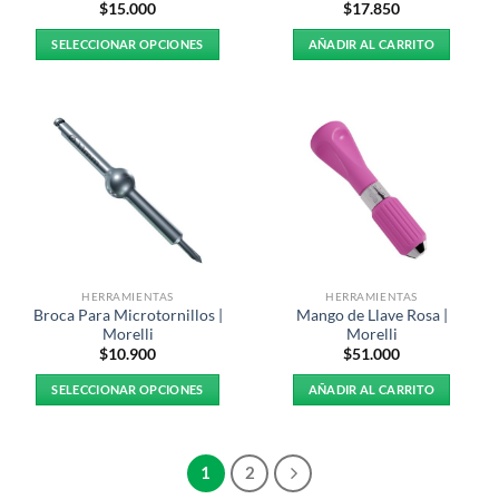
$
15.000
$
17.850
SELECCIONAR OPCIONES
AÑADIR AL CARRITO
Este
producto
tiene
múltiples
variantes.
Las
opciones
se
pueden
elegir
HERRAMIENTAS
HERRAMIENTAS
en
Broca Para Microtornillos |
Mango de Llave Rosa |
la
Morelli
Morelli
página
$
10.900
$
51.000
de
SELECCIONAR OPCIONES
AÑADIR AL CARRITO
producto
Este
producto
tiene
1
2
múltiples