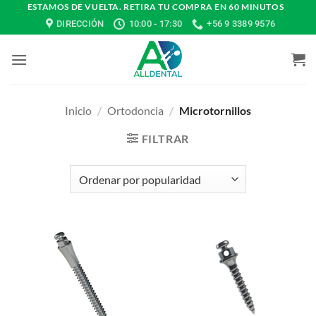
Saltar
ESTAMOS DE VUELTA. RETIRA TU COMPRA EN 60 MINUTOS
DIRECCIÓN
10:00 - 17:30
+56 9 3389 9576
al
contenido
Inicio
/
Ortodoncia
/
Microtornillos
FILTRAR