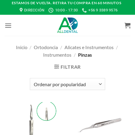
Saltar
ESTAMOS DE VUELTA. RETIRA TU COMPRA EN 60 MINUTOS
DIRECCIÓN
10:00 - 17:30
+56 9 3389 9576
al
contenido
Inicio
/
Ortodoncia
/
Alicates e Instrumentos
/
Instrumentos
/
Pinzas
FILTRAR