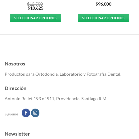
$
12.500
$
96.000
$
10.625
SELECCIONAR OPCIONES
SELECCIONAR OPCIONES
Este
Este
producto
producto
tiene
tiene
múltiples
múltiples
variantes.
variantes.
Las
Las
Nosotros
opciones
opciones
se
se
Productos para Ortodoncia, Laboratorio y Fotografía Dental.
pueden
pueden
elegir
elegir
Dirección
en
en
la
la
Antonio Bellet 193 of 911, Providencia, Santiago R.M.
página
página
de
de
Siguenos
producto
producto
Newsletter