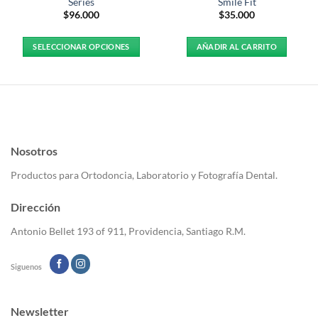
Series
Smile Fit
$
96.000
$
35.000
SELECCIONAR OPCIONES
AÑADIR AL CARRITO
Este
producto
tiene
múltiples
variantes.
Las
Nosotros
opciones
se
Productos para Ortodoncia, Laboratorio y Fotografía Dental.
pueden
elegir
Dirección
en
la
Antonio Bellet 193 of 911, Providencia, Santiago R.M.
página
de
Siguenos
producto
Newsletter