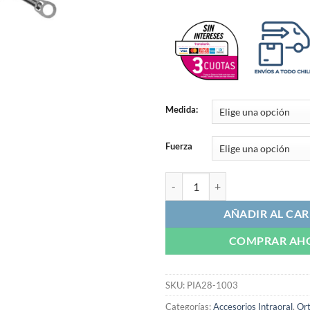
Medida:
Fuerza
Resorte Niti para Microtornillos 
AÑADIR AL CAR
COMPRAR AH
SKU:
PIA28-1003
Categorías:
Accesorios Intraoral
,
Or