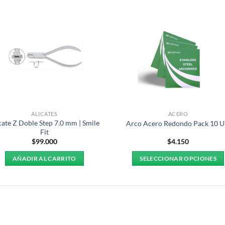
ALICATES
ACERO
cate Z Doble Step 7.0 mm | Smile
Arco Acero Redondo Pack 10 
Fit
$
99.000
$
4.150
AÑADIR AL CARRITO
SELECCIONAR OPCIONES
Este
producto
tiene
múltiples
variantes.