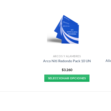
CATES
ARCOS Y ALAMBRES
Ali
ecto | Smile Fit
Arco Niti Redondo Pack 10 UN
9.900
$
3.260
AL CARRITO
SELECCIONAR OPCIONES
Este
producto
tiene
múltiples
variantes.