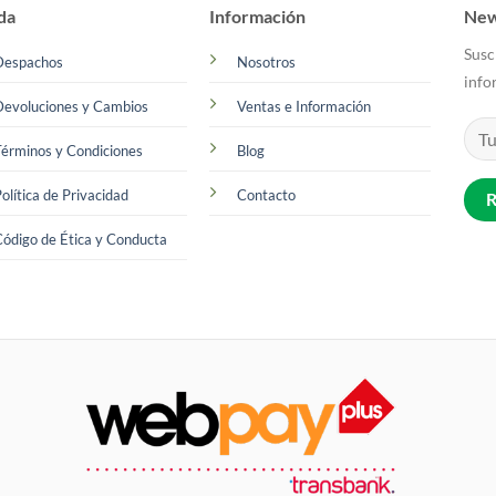
Las
da
Información
New
opciones
Susc
se
Despachos
Nosotros
info
pueden
Devoluciones y Cambios
Ventas e Información
elegir
en
érminos y Condiciones
Blog
la
página
olítica de Privacidad
Contacto
de
producto
ódigo de Ética y Conducta