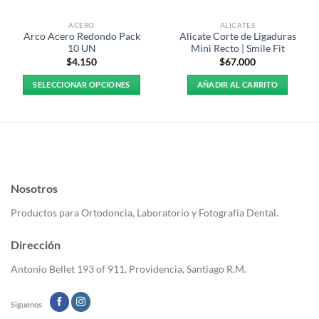
ACERO
ALICATES
Arco Acero Redondo Pack
Alicate Corte de Ligaduras
10 UN
Mini Recto | Smile Fit
$
4.150
$
67.000
SELECCIONAR OPCIONES
AÑADIR AL CARRITO
Este
producto
tiene
múltiples
variantes.
Las
Nosotros
opciones
se
Productos para Ortodoncia, Laboratorio y Fotografía Dental.
pueden
elegir
Dirección
en
la
Antonio Bellet 193 of 911, Providencia, Santiago R.M.
página
de
Siguenos
producto