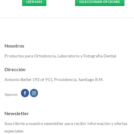
LEER MÁS
SELECCIONAR OPCIONES
Este
producto
tiene
múltiples
variantes.
Las
Nosotros
opciones
se
Productos para Ortodoncia, Laboratorio y Fotografía Dental.
pueden
elegir
Dirección
en
la
Antonio Bellet 193 of 911, Providencia, Santiago R.M.
página
de
Siguenos
producto
Newsletter
Suscribirte a nuestro newsletter para recibir información y ofertas
especiales.