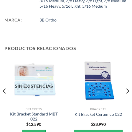
3/16 Medium
,
3/8 Heavy
,
3/8 Light
,
3/8 Medium
,
5/16 Heavy
,
5/16 Light
,
5/16 Medium
MARCA:
3B Ortho
PRODUCTOS RELACIONADOS
SIN EXISTENCIAS
BRACKETS
BRACKETS
Kit Bracket Standard MBT
Kit Bracket Cerámico 022
022
$
12.590
$
28.990