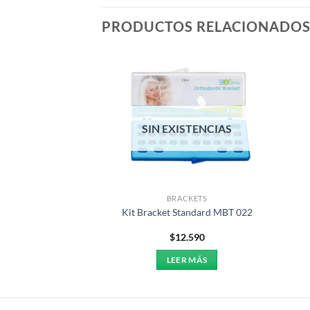
PRODUCTOS RELACIONADO
SIN EXISTENCIAS
 INSTRUMENTOS
BRACKETS
ra Brackets
Kit Bracket Standard MBT 022
4.000
$
12.590
AL CARRITO
LEER MÁS