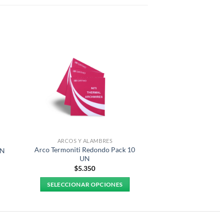
ARCOS Y ALAMBRES
Arco Termoniti Redondo Pack 10
UN
UN
$
5.350
SELECCIONAR OPCIONES
Este
producto
tiene