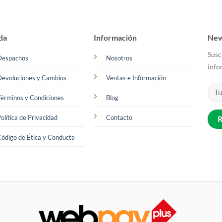
múltiples
variantes.
Las
da
Información
New
opciones
Susc
se
Despachos
Nosotros
info
pueden
Devoluciones y Cambios
Ventas e Información
elegir
en
érminos y Condiciones
Blog
la
página
olítica de Privacidad
Contacto
de
producto
ódigo de Ética y Conducta