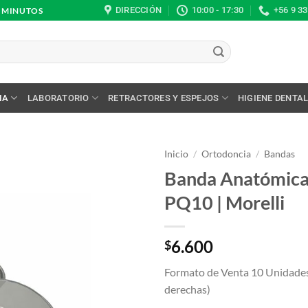
DIRECCIÓN
10:00 - 17:30
+56 9 3
0 MINUTOS
IA
LABORATORIO
RETRACTORES Y ESPEJOS
HIGIENE DENTA
Inicio
/
Ortodoncia
/
Bandas
Banda Anatómica
PQ10 | Morelli
6.600
$
Formato de Venta 10 Unidades 
derechas)