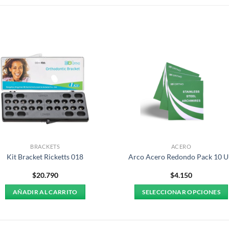
S
BRACKETS
ACERO
Kit Bracket Ricketts 018
Arco Acero Redondo Pack 10 
$
20.790
$
4.150
AÑADIR AL CARRITO
SELECCIONAR OPCIONES
Este
producto
tiene