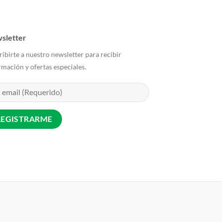
múltiples
variantes.
Las
sletter
opciones
ribirte a nuestro newsletter para recibir
se
rmación y ofertas especiales.
pueden
elegir
en
la
página
de
producto