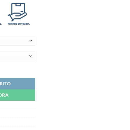
 Morelli cantidad
RITO
ORA