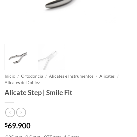
Inicio
/
Ortodoncia
/
Alicates e Instrumentos
/
Alicates
/
Alicates de Doblez
Alicate Step | Smile Fit
69.900
$
.025 mm -0.5 mm -.075 mm -1.0 mm