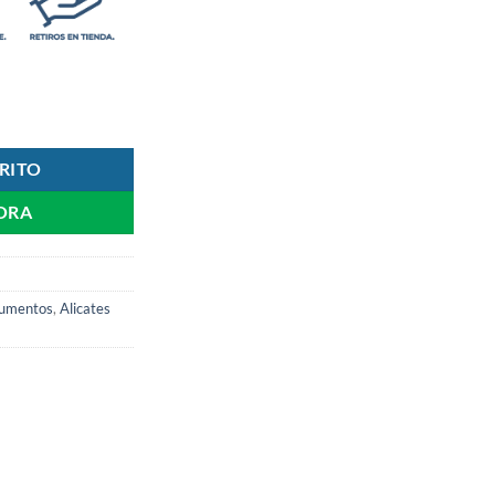
urvo cantidad
RITO
ORA
trumentos
,
Alicates