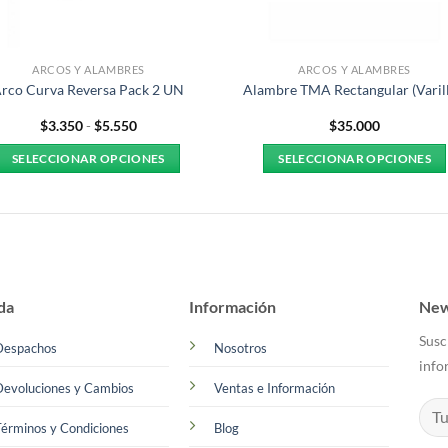
ARCOS Y ALAMBRES
ARCOS Y ALAMBRES
rco Curva Reversa Pack 2 UN
Alambre TMA Rectangular (Varill
Rango
$
3.350
-
$
5.550
$
35.000
de
precios:
SELECCIONAR OPCIONES
SELECCIONAR OPCIONES
desde
$3.350
Este
Este
hasta
producto
producto
$5.550
tiene
tiene
múltiples
múltiples
variantes.
variantes.
Las
Las
da
Información
New
opciones
opciones
Susc
se
se
Despachos
Nosotros
info
pueden
pueden
Devoluciones y Cambios
Ventas e Información
elegir
elegir
en
en
érminos y Condiciones
Blog
la
la