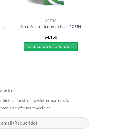
ACERO
as)
Arco Acero Redondo Pack 10 UN
$
4.150
SELECCIONAR OPCIONES
Este
producto
tiene
múltiples
variantes.
Las
sletter
opciones
ribirte a nuestro newsletter para recibir
se
rmación y ofertas especiales.
pueden
elegir
en
la