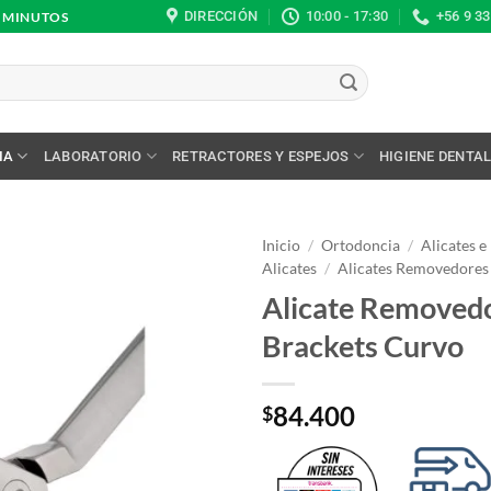
DIRECCIÓN
10:00 - 17:30
+56 9 3
0 MINUTOS
IA
LABORATORIO
RETRACTORES Y ESPEJOS
HIGIENE DENTA
Inicio
/
Ortodoncia
/
Alicates e
Alicates
/
Alicates Removedores
Alicate Removed
Brackets Curvo
84.400
$