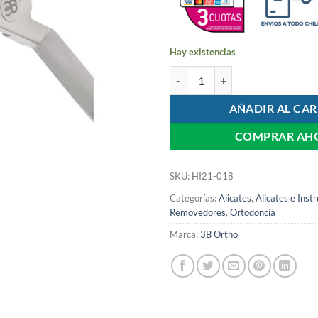
Hay existencias
Alicate Removedor de Brackets C
AÑADIR AL CAR
COMPRAR AH
SKU:
HI21-018
Categorías:
Alicates
,
Alicates e Ins
Removedores
,
Ortodoncia
Marca:
3B Ortho