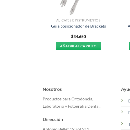
CKETS
ALICATES E INSTRUMENTOS
tandard MBT 022
Guía posicionador de Brackets
A
2.590
$
34.650
R MÁS
AÑADIR AL CARRITO
Nosotros
Ayu
Productos para Ortodoncia,
Laboratorio y Fotografía Dental.
Dirección
T
Antonio Bellet 193 of 911,