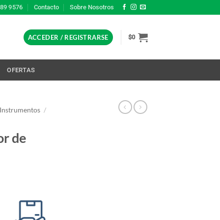
389 9576
Contacto
Sobre Nosotros
ACCEDER / REGISTRARSE
$
0
L
OFERTAS
 Instrumentos
/
or de