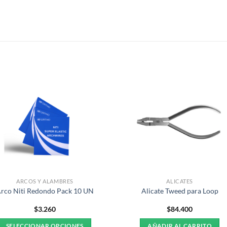
S
ARCOS Y ALAMBRES
ALICATES
rco Niti Redondo Pack 10 UN
Alicate Tweed para Loop
$
3.260
$
84.400
SELECCIONAR OPCIONES
AÑADIR AL CARRITO