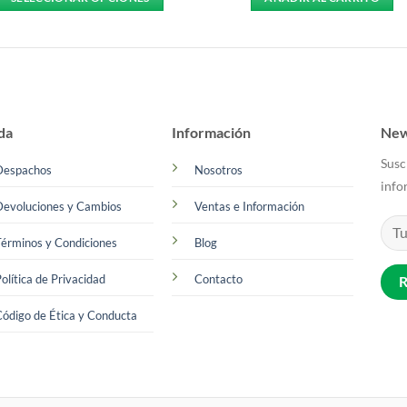
Este
producto
tiene
múltiples
variantes.
Las
da
Información
New
opciones
Susc
se
Despachos
Nosotros
info
pueden
Devoluciones y Cambios
Ventas e Información
elegir
en
érminos y Condiciones
Blog
la
página
olítica de Privacidad
Contacto
de
producto
ódigo de Ética y Conducta