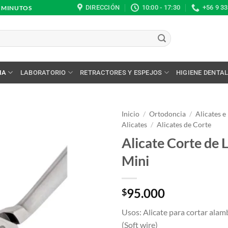
DIRECCIÓN
10:00 - 17:30
+56 9 3
0 MINUTOS
IA
LABORATORIO
RETRACTORES Y ESPEJOS
HIGIENE DENTA
Inicio
/
Ortodoncia
/
Alicates e
Alicates
/
Alicates de Corte
Alicate Corte de 
Mini
95.000
$
Usos: Alicate para cortar alam
(Soft wire)