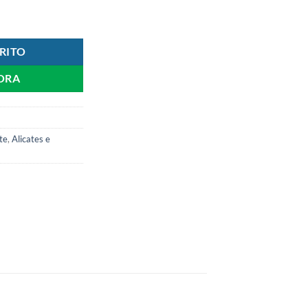
antidad
RITO
ORA
te
,
Alicates e