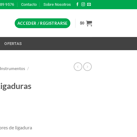
389 9576
Contacto
Sobre Nosotros
ACCEDER / REGISTRARSE
$
0
L
OFERTAS
 Instrumentos
/
Ligaduras
bres de ligadura