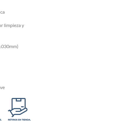
ica
r limpieza y
(0.030mm)
ave