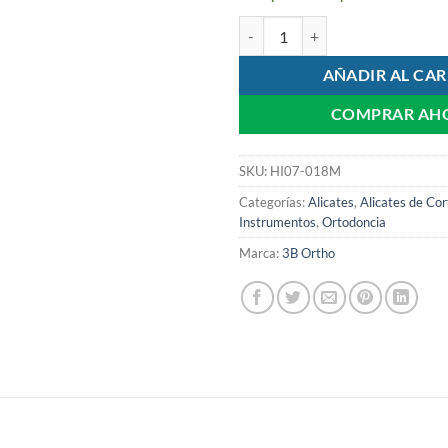
Alicate Corte de Ligaduras Mini c
AÑADIR AL CAR
COMPRAR AH
SKU:
HI07-018M
Categorías:
Alicates
,
Alicates de Cor
Instrumentos
,
Ortodoncia
Marca:
3B Ortho