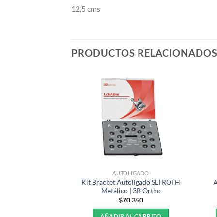
12,5 cms
PRODUCTOS RELACIONADO
STENCIAS
CKETS
AUTOLIGADO
Kit Bracket Autoligado SLI ROTH
tandard MBT 022
A
Metálico | 3B Ortho
2.590
$
70.350
R MÁS
AÑADIR AL CARRITO