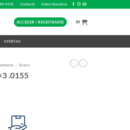
389 9576
Contacto
Sobre Nosotros
ACCEDER / REGISTRARSE
$
0
L
OFERTAS
lambres
/
Acero
×3 .0155