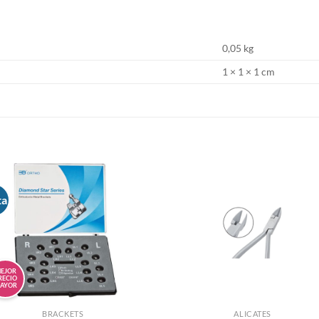
0,05 kg
1 × 1 × 1 cm
S
ta
EJOR
RECIO
AYOR
BRACKETS
ALICATES