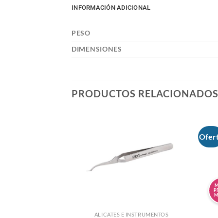
INFORMACIÓN ADICIONAL
PESO
DIMENSIONES
PRODUCTOS RELACIONADO
Ofer
M
P
M
CATES
ALICATES E INSTRUMENTOS