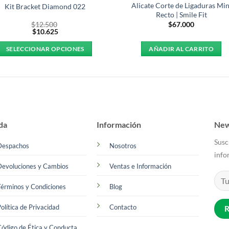
Alicate Corte de Ligaduras Min
Kit Bracket Diamond 022
Recto | Smile Fit
$
12.500
$
67.000
$
10.625
SELECCIONAR OPCIONES
AÑADIR AL CARRITO
Este
producto
tiene
múltiples
variantes.
Las
da
Información
New
opciones
Susc
se
Despachos
Nosotros
info
pueden
Devoluciones y Cambios
Ventas e Información
elegir
en
érminos y Condiciones
Blog
la
página
olítica de Privacidad
Contacto
de
producto
ódigo de Ética y Conducta