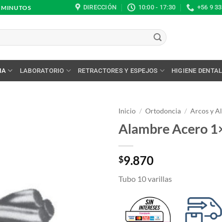
DIRECCIÓN
10:00 - 17:30
+56 9 3
0 MINUTOS
IA
LABORATORIO
RETRACTORES Y ESPEJOS
HIGIENE DENTA
Inicio
/
Ortodoncia
/
Arcos y A
Alambre Acero 1
9.870
$
Tubo 10 varillas