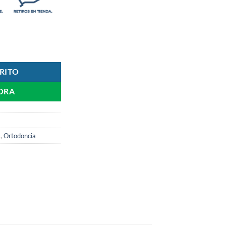
ad
RITO
ORA
s
,
Ortodoncia