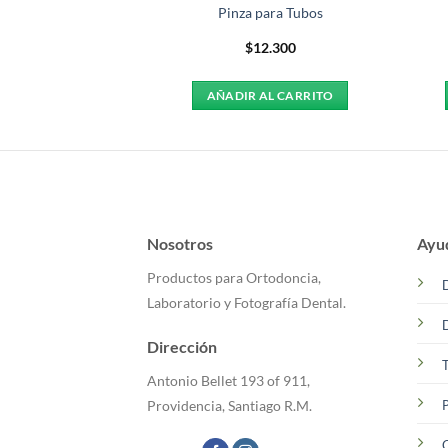
eed para Loop
Pinza para Tubos
4.400
$
12.300
AL CARRITO
AÑADIR AL CARRITO
Nosotros
Ayu
Productos para Ortodoncia,
Laboratorio y Fotografía Dental.
Dirección
T
Antonio Bellet 193 of 911,
P
Providencia, Santiago R.M.
C