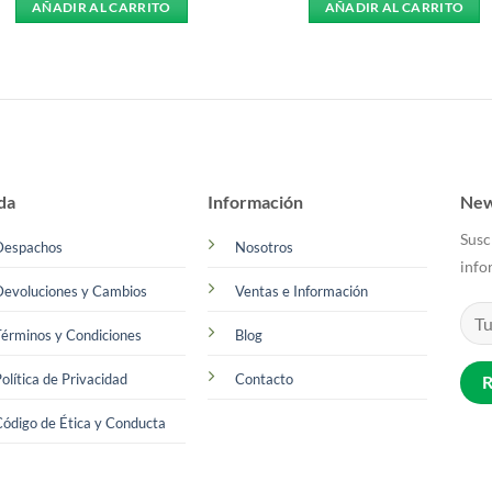
AÑADIR AL CARRITO
AÑADIR AL CARRITO
da
Información
New
Susc
Despachos
Nosotros
info
Devoluciones y Cambios
Ventas e Información
érminos y Condiciones
Blog
olítica de Privacidad
Contacto
ódigo de Ética y Conducta