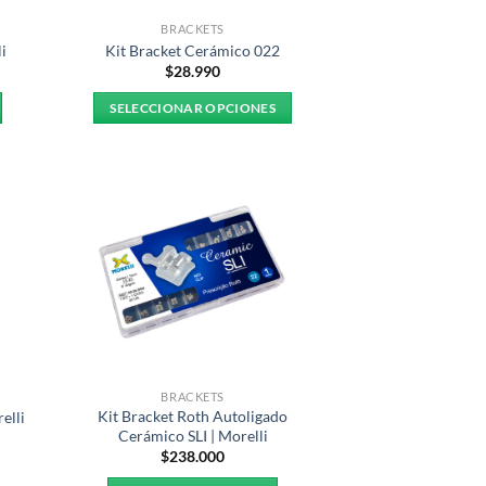
BRACKETS
i
Kit Bracket Cerámico 022
$
28.990
SELECCIONAR OPCIONES
Este
producto
tiene
múltiples
variantes.
Las
opciones
se
pueden
elegir
en
BRACKETS
la
Kit Bracket Roth Autoligado
elli
página
Cerámico SLI | Morelli
$
238.000
de
producto