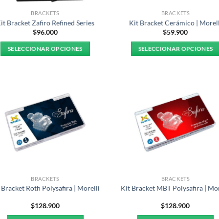
BRACKETS
BRACKETS
it Bracket Zafiro Refined Series
Kit Bracket Cerámico | Morell
$
96.000
$
59.900
SELECCIONAR OPCIONES
SELECCIONAR OPCIONES
Este
Este
producto
producto
tiene
tiene
múltiples
múltiples
variantes.
variantes.
Las
Las
opciones
opciones
se
se
pueden
pueden
elegir
elegir
en
en
BRACKETS
BRACKETS
la
la
 Bracket Roth Polysafira | Morelli
Kit Bracket MBT Polysafira | Mor
página
página
$
128.900
$
128.900
de
de
producto
producto