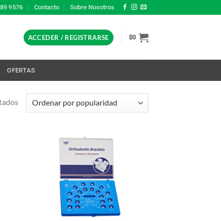
389 9576
Contacto
Sobre Nosotros
ACCEDER / REGISTRARSE
$
0
L
OFERTAS
Ordenado
ltados
por
popularidad