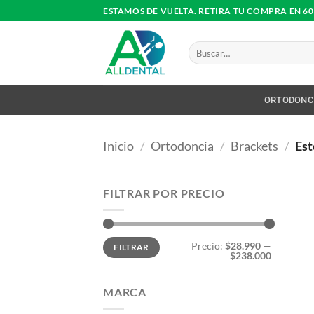
Saltar
ESTAMOS DE VUELTA. RETIRA TU COMPRA EN 6
al
contenido
Buscar
por:
ORTODONC
Inicio
/
Ortodoncia
/
Brackets
/
Est
FILTRAR POR PRECIO
Precio
Precio
Precio:
$28.990
—
FILTRAR
mínimo
máximo
$238.000
MARCA