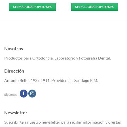
SELECCIONAR OPCIONES
SELECCIONAR OPCIONES
Este
Este
producto
producto
tiene
tiene
múltiples
múltiples
variantes.
variantes.
Las
Las
Nosotros
opciones
opciones
se
se
Productos para Ortodoncia, Laboratorio y Fotografía Dental.
pueden
pueden
elegir
elegir
Dirección
en
en
la
la
Antonio Bellet 193 of 911, Providencia, Santiago R.M.
página
página
de
de
Siguenos
producto
producto
Newsletter
Suscribirte a nuestro newsletter para recibir información y ofertas