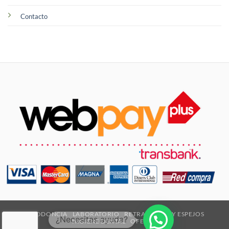
Contacto
ORTODONCIA
LABORATORIO
RETRACTORES Y ESPEJOS
¿Necesitas ayuda?
HIGIENE DENTAL
OFERTAS