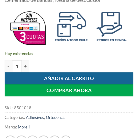
Hay existencias
Resina Desoclusion - Open Bite | MORELLI cantidad
AÑADIR AL CARRITO
COMPRAR AHORA
SKU:
8501018
Categorías:
Adhesivos
,
Ortodoncia
Marca:
Morelli