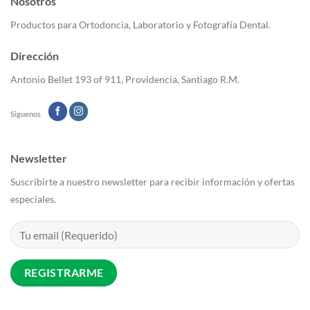
Nosotros
opciones
se
Productos para Ortodoncia, Laboratorio y Fotografía Dental.
pueden
elegir
Dirección
en
la
Antonio Bellet 193 of 911, Providencia, Santiago R.M.
página
de
Siguenos
producto
Newsletter
Suscribirte a nuestro newsletter para recibir información y ofertas
especiales.