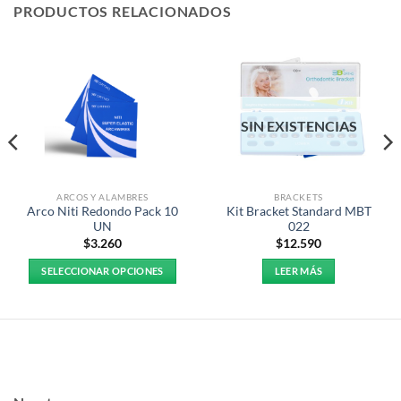
PRODUCTOS RELACIONADOS
SIN EXISTENCIAS
ARCOS Y ALAMBRES
BRACKETS
Arco Niti Redondo Pack 10
Kit Bracket Standard MBT
UN
022
$
3.260
$
12.590
SELECCIONAR OPCIONES
LEER MÁS
Este
producto
tiene
múltiples
variantes.
Las