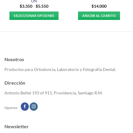
UN
Rango
$
3.350
-
$
5.550
$
14.000
de
precios:
SELECCIONAR OPCIONES
AÑADIR AL CARRITO
desde
$3.350
Este
hasta
producto
$5.550
tiene
múltiples
variantes.
Las
Nosotros
opciones
se
Productos para Ortodoncia, Laboratorio y Fotografía Dental.
pueden
elegir
Dirección
en
la
Antonio Bellet 193 of 911, Providencia, Santiago R.M.
página
de
Siguenos
producto
Newsletter