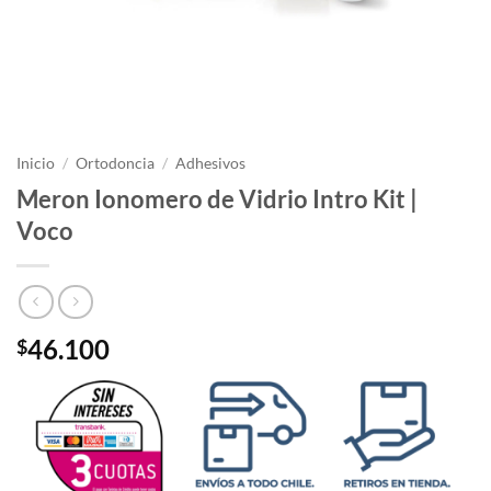
Inicio
/
Ortodoncia
/
Adhesivos
Meron Ionomero de Vidrio Intro Kit |
Voco
46.100
$