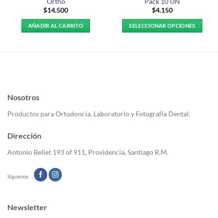
Ortho
Pack 10 UN
$
14.500
$
4.150
AÑADIR AL CARRITO
SELECCIONAR OPCIONES
Este
producto
tiene
múltiples
variantes.
Las
Nosotros
opciones
se
Productos para Ortodoncia, Laboratorio y Fotografía Dental.
pueden
elegir
Dirección
en
la
Antonio Bellet 193 of 911, Providencia, Santiago R.M.
página
de
Siguenos
producto
Newsletter