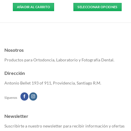
AÑADIR AL CARRITO
SELECCIONAR OPCIONES
Este
producto
tiene
múltiples
variantes.
Las
Nosotros
opciones
se
Productos para Ortodoncia, Laboratorio y Fotografía Dental.
pueden
elegir
Dirección
en
la
Antonio Bellet 193 of 911, Providencia, Santiago R.M.
página
de
Siguenos
producto
Newsletter
Suscribirte a nuestro newsletter para recibir información y ofertas