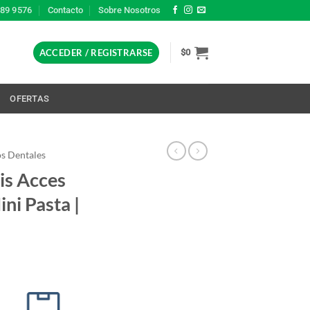
389 9576
Contacto
Sobre Nosotros
ACCEDER / REGISTRARSE
$
0
L
OFERTAS
os Dentales
tis Acces
ni Pasta |