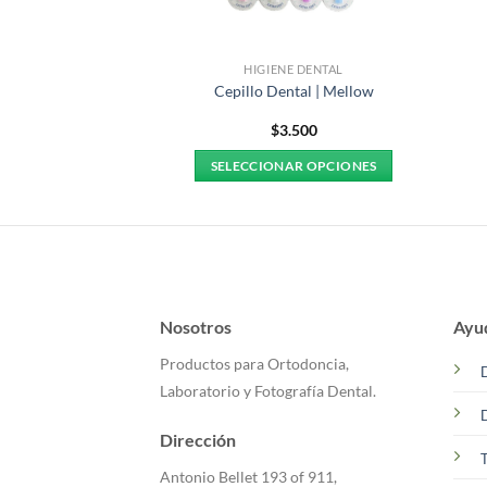
E DENTAL
HIGIENE DENTAL
 PHB ORTHO + Mini
Cepillo Dental | Mellow
a | PHB
.190
$
3.500
AL CARRITO
SELECCIONAR OPCIONES
Este
producto
tiene
múltiples
variantes.
Las
Nosotros
Ayu
opciones
Productos para Ortodoncia,
se
Laboratorio y Fotografía Dental.
pueden
elegir
Dirección
en
T
la
Antonio Bellet 193 of 911,