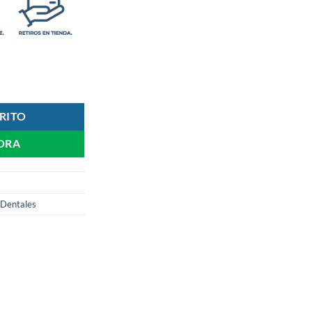
ntics + Mini Pasta | Vitis cantidad
RITO
ORA
 Dentales