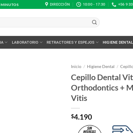
DIRECCIÓN
10:00 - 17:30
+56 9 3
0 MINUTOS
IA
LABORATORIO
RETRACTORES Y ESPEJOS
HIGIENE DENTA
Inicio
/
Higiene Dental
/
Cepill
Cepillo Dental Vi
Orthodontics + Mi
Vitis
4.190
$