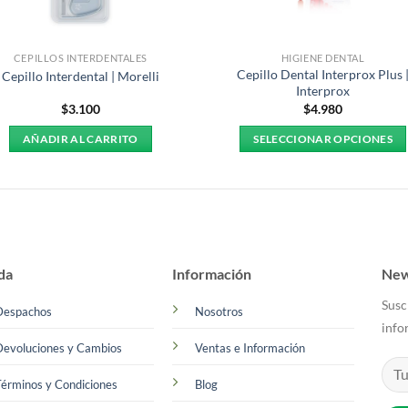
CEPILLOS INTERDENTALES
HIGIENE DENTAL
Cepillo Dental Interprox Plus 
Cepillo Interdental | Morelli
Interprox
$
3.100
$
4.980
AÑADIR AL CARRITO
SELECCIONAR OPCIONES
Este
producto
tiene
múltiples
variantes.
Las
da
Información
New
opciones
Susc
se
Despachos
Nosotros
info
pueden
Devoluciones y Cambios
Ventas e Información
elegir
en
érminos y Condiciones
Blog
la