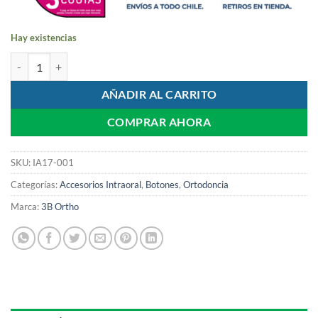
Hay existencias
Botón de Cementado con Ojal Bajo (Flat) cantidad
AÑADIR AL CARRITO
COMPRAR AHORA
SKU:
IA17-001
Categorías:
Accesorios Intraoral
,
Botones
,
Ortodoncia
Marca:
3B Ortho