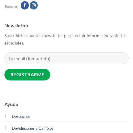
de
de
Siguenos
producto
producto
Newsletter
Suscribirte a nuestro newsletter para recibir información y ofertas
especiales.
Ayuda
Despachos
Devoluciones y Cambios