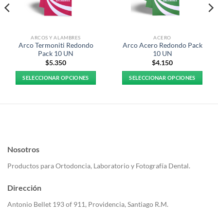
ARCOS Y ALAMBRES
ACERO
Arco Termoniti Redondo
Arco Acero Redondo Pack
Pack 10 UN
10 UN
$
5.350
$
4.150
SELECCIONAR OPCIONES
SELECCIONAR OPCIONES
Este
Este
producto
producto
tiene
tiene
múltiples
múltiples
variantes.
variantes.
Las
Las
Nosotros
opciones
opciones
se
se
Productos para Ortodoncia, Laboratorio y Fotografía Dental.
pueden
pueden
elegir
elegir
Dirección
en
en
la
la
Antonio Bellet 193 of 911, Providencia, Santiago R.M.
página
página