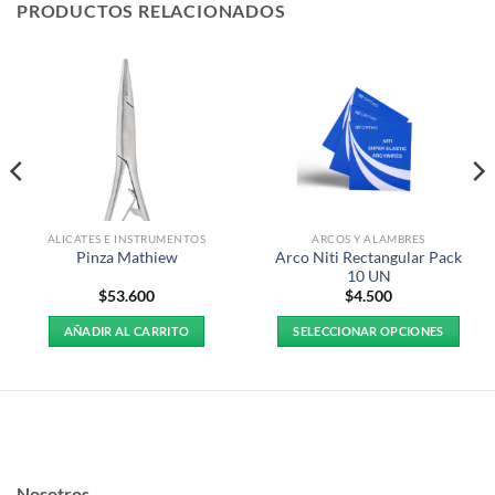
PRODUCTOS RELACIONADOS
ALICATES E INSTRUMENTOS
ARCOS Y ALAMBRES
Arco Niti Rectangular Pack
Pinza Mathiew
10 UN
$
53.600
$
4.500
AÑADIR AL CARRITO
SELECCIONAR OPCIONES
Este
producto
tiene
múltiples
variantes.
Las
Nosotros