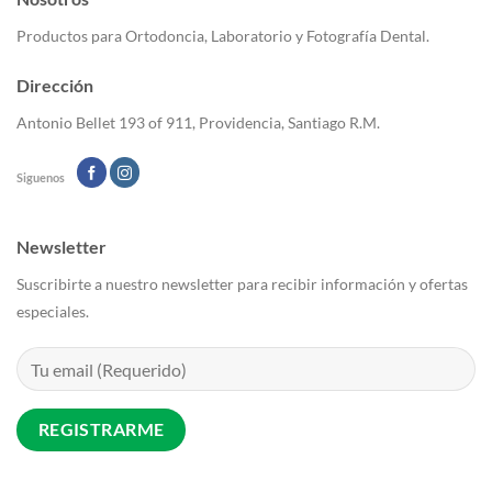
opciones
se
Productos para Ortodoncia, Laboratorio y Fotografía Dental.
pueden
elegir
Dirección
en
la
Antonio Bellet 193 of 911, Providencia, Santiago R.M.
página
de
Siguenos
producto
Newsletter
Suscribirte a nuestro newsletter para recibir información y ofertas
especiales.