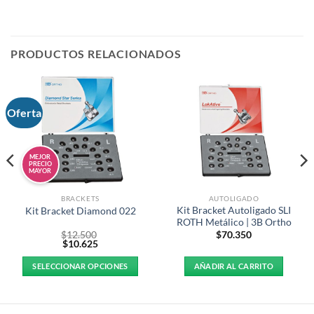
PRODUCTOS RELACIONADOS
Oferta
MEJOR
PRECIO
MAYOR
BRACKETS
AUTOLIGADO
Kit Bracket Autoligado SLI
Kit Bracket Diamond 022
ROTH Metálico | 3B Ortho
$
12.500
$
70.350
$
10.625
SELECCIONAR OPCIONES
AÑADIR AL CARRITO
Este
producto
tiene