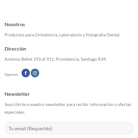
múltiples
variantes.
Las
Nosotros
opciones
se
Productos para Ortodoncia, Laboratorio y Fotografía Dental.
pueden
elegir
Dirección
en
la
Antonio Bellet 193 of 911, Providencia, Santiago R.M.
página
de
Siguenos
producto
Newsletter
Suscribirte a nuestro newsletter para recibir información y ofertas
especiales.