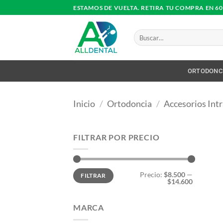
Saltar
ESTAMOS DE VUELTA. RETIRA TU COMPRA EN 6
al
contenido
Buscar
por:
ORTODONC
Inicio
/
Ortodoncia
/
Accesorios Intr
FILTRAR POR PRECIO
Precio
Precio
Precio:
$8.500
—
FILTRAR
mínimo
máximo
$14.600
MARCA