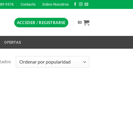
389 9576
Contacto
Sobre Nosotros
ACCEDER / REGISTRARSE
$
0
L
OFERTAS
Ordenado
ltados
por
popularidad