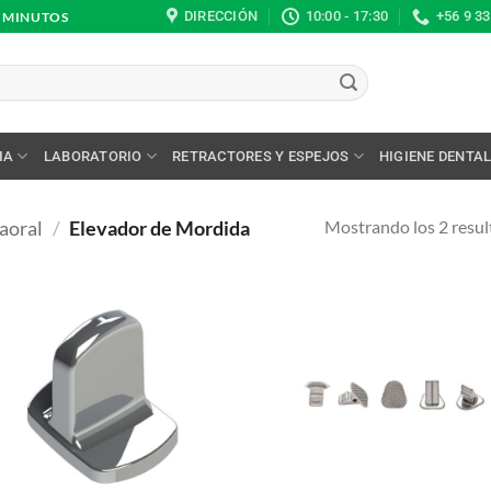
DIRECCIÓN
10:00 - 17:30
+56 9 3
0 MINUTOS
IA
LABORATORIO
RETRACTORES Y ESPEJOS
HIGIENE DENTA
Mostrando los 2 resu
aoral
/
Elevador de Mordida