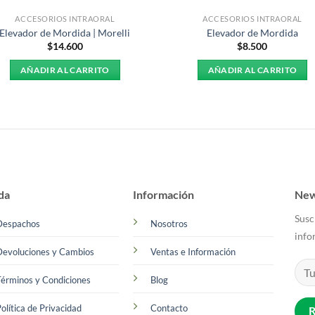
ACCESORIOS INTRAORAL
ACCESORIOS INTRAORAL
Elevador de Mordida | Morelli
Elevador de Mordida
$
14.600
$
8.500
AÑADIR AL CARRITO
AÑADIR AL CARRITO
da
Información
New
Susc
Despachos
Nosotros
info
Devoluciones y Cambios
Ventas e Información
érminos y Condiciones
Blog
olítica de Privacidad
Contacto